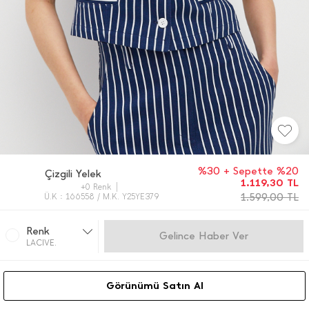
%30 + Sepette %20
Çizgili Yelek
1.119,30
TL
+0 Renk
1.599,00
TL
Ü.K : 166558 / M.K. Y25YE379
Renk
Gelince Haber Ver
LACIVE.
Görünümü Satın Al