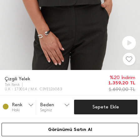
%20 İndirim
Çizgili Yelek
1.359,20
TL
Tek Renk
1.699,00
TL
Ü.K : 173014 / M.K. C3YE126083
Renk
Beden
Sepete Ekle
Haki̇
Seçiniz
Görünümü Satın Al