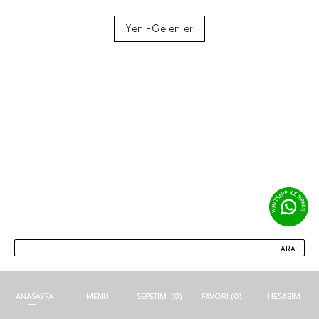
Yeni-Gelenler
ARA
ANASAYFA
MENÜ
FAVORI (
0
)
HESABIM
SEPETIM
(
0
)