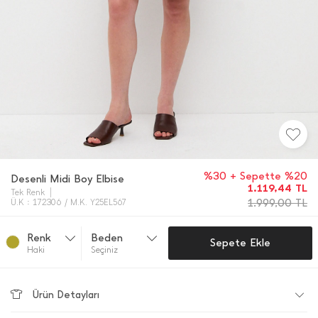
%30 + Sepette %20
Desenli Midi Boy Elbise
1.119,44
TL
Tek Renk
1.999,00
TL
Ü.K : 172306 / M.K. Y25EL567
Renk
Beden
Sepete Ekle
Haki̇
Seçiniz
Ürün Detayları