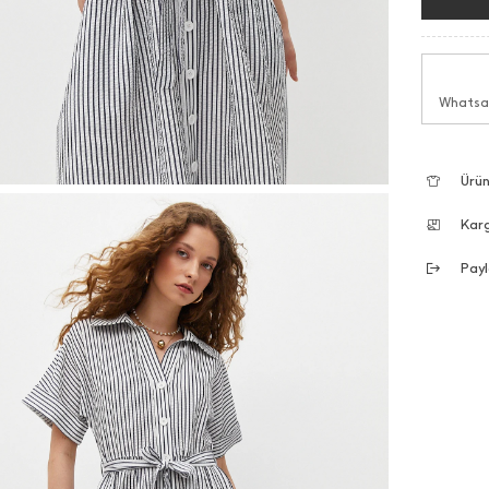
Whatsap
Ürün
Kar
Payl