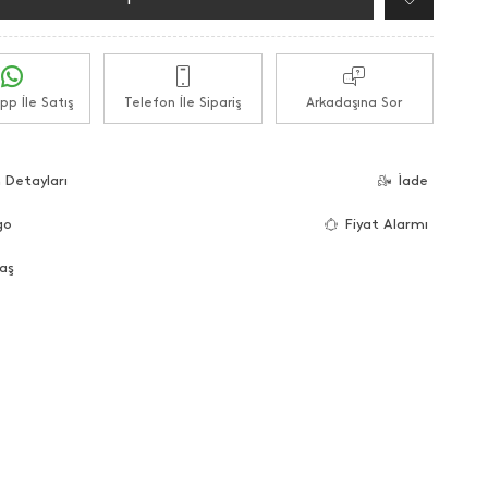
p İle Satış
Telefon İle Sipariş
Arkadaşına Sor
 Detayları
İade
go
Fiyat Alarmı
aş