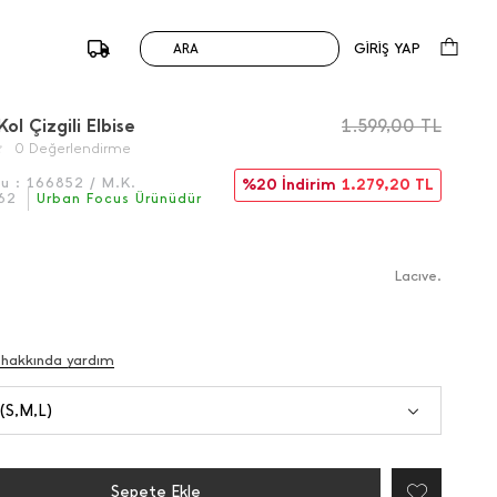
GİRİŞ YAP
ARA
/
Önceki
Sonraki
ol Çizgili Elbise
1.599,00
TL
0 Değerlendirme
du :
166852 / M.K.
%20 İndirim
1.279,20
TL
62
Urban Focus Ürünüdür
Lacıve.
 hakkında yardım
 (S,M,L)
Sepete Ekle