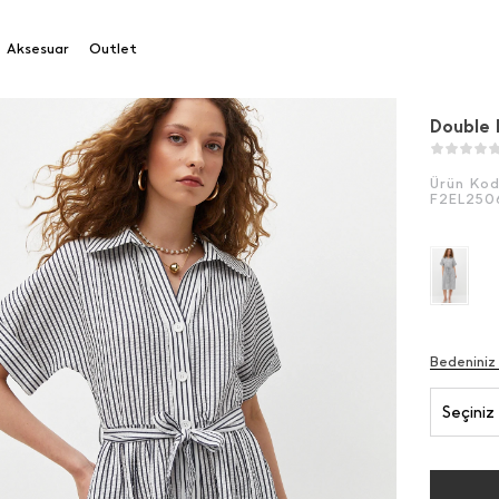
 Kol Çizgili Elbise
Aksesuar
Outlet
Double K
Ürün Ko
F2EL250
Bedeniniz
Seçiniz