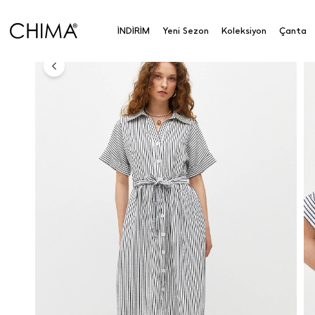
Anasayfa
Koleksiyon
Üst Giyim
Elbise
Double
İNDİRİM
Yeni Sezon
Koleksiyon
Çanta