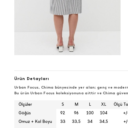
Ürün Detayları
Urban Focus, Chima bünyesinde yer alan; genç ve modern 
Bu ürün Urban Focus koleksiyonuna aittir ve Chima güven
Ölçüler
S
M
L
XL
Ölçü To
Göğüs
92
96
100
104
+/
Omuz + Kol Boyu
33
33,5
34
34,5
+/