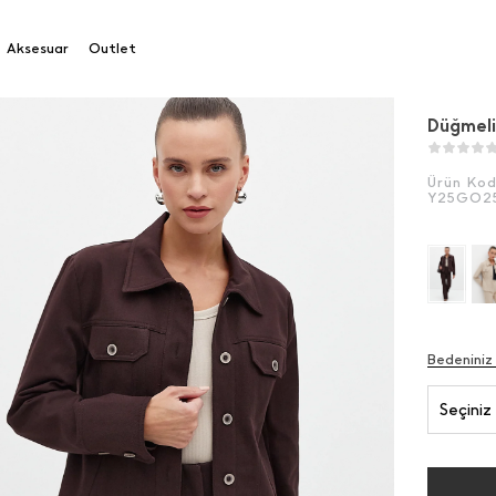
meli Kısa Gömlek
Aksesuar
Outlet
Düğmeli
Ürün Ko
Y25GO2
Bedeniniz
Seçiniz