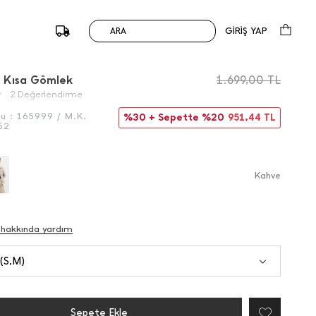
GİRİŞ YAP
ARA
/
Önceki
Sonraki
 Kısa Gömlek
1.699,00
TL
2 Değerlendirme
du :
165999 / M.K.
%30 + Sepette %20
951,44
TL
52
Kahve
 hakkında yardım
 (S,M)
Sepete Ekle