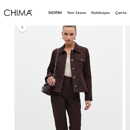
Anasayfa
Koleksiyon
Üst Giyim
Gömlek
Düğ
İNDİRİM
Yeni Sezon
Koleksiyon
Çanta