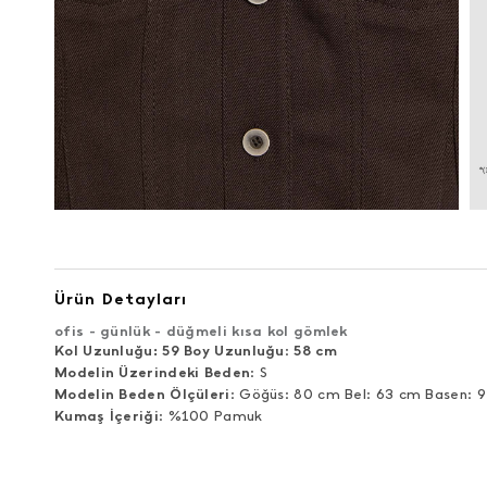
Ürün Detayları
ofis - günlük - düğmeli kısa kol gömlek
Kol Uzunluğu: 59 Boy Uzunluğu
:
58 cm
Modelin Üzerindeki Beden
: S
Modelin Beden Ölçüleri
: Göğüs: 80 cm Bel: 63 cm Basen: 
Kumaş İçeriği
: %100 Pamuk