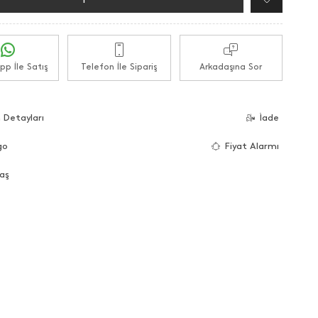
p İle Satış
Telefon İle Sipariş
Arkadaşına Sor
 Detayları
İade
go
Fiyat Alarmı
aş