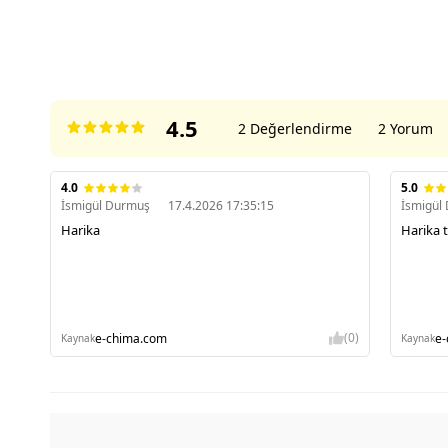
ÜRÜN DEĞERLENDIRMELERI
4.5
2 Değerlendirme
2 Yorum
4.0
5.0
İsmigül Durmuş
17.4.2026 17:35:15
İsmigül
Harika
Harika t
(0)
e-chima.com
e
Kaynak
Kaynak