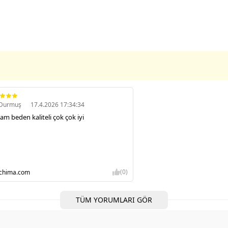
 Durmuş
17.4.2026 17:34:34
am beden kaliteli çok çok iyi
(0)
-chima.com
TÜM YORUMLARI GÖR