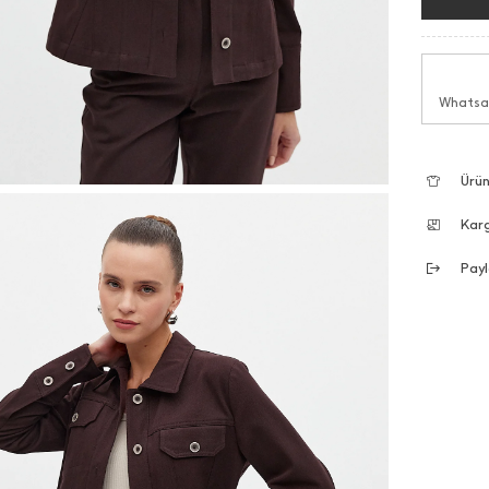
Whatsap
Ürün
Kar
Payl