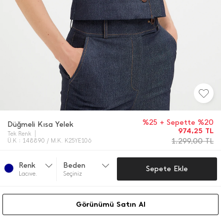
%25 + Sepette %20
Düğmeli Kısa Yelek
974,25
TL
Tek Renk
1.299,00
TL
Ü.K : 148890 / M.K. K25YE106
Renk
Beden
Sepete Ekle
Lacıve.
Seçiniz
Görünümü Satın Al