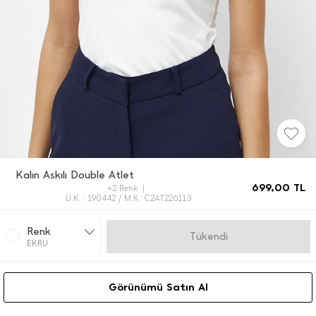
Kalın Askılı Double Atlet
699,00
TL
+2 Renk
Ü.K : 190442 / M.K. C2AT226113
Renk
Gelince Haber Ver
EKRU
Görünümü Satın Al