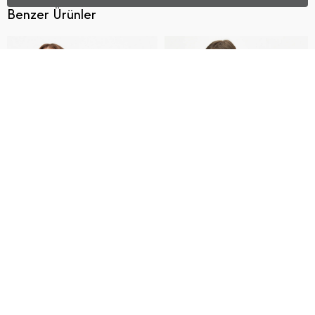
Benzer Ürünler
Beden Seç
Bedeniniz hakkında yardım
S
Gelince Haber Ver
M
Gelince Haber Ver
L
Gelince Haber Ver
XL
Gelince Haber Ver
U Yaka Kaşkorse Atlet
Kalın Askılı Double Atlet
%20 İndirim
439,20
TL
%20 İndirim
559,20
TL