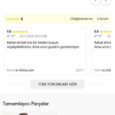
5
3 Değerlendirme
2 Yorum
5.0
5.0
B* K*
23.7.2026 20:17:48
B* K*
23.7.
Rahat etmek icin bir beden buyuk
Rahat etmek ic
soyleyebilirsiniz. Ama urun guzel ic gostermiyor
Ama urun guz
(0)
e-chima.com
e-chima
Kaynak
Kaynak
TÜM YORUMLARI GÖR
Tamamlayıcı Parçalar