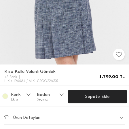
Kısa Kollu Volanlı Gömlek
1.799,00
TL
+3 Renk
Ü.K : 194484 / M.K. C2GO226307
Renk
Beden
Sepete Ekle
Ekru
Seçiniz
Ürün Detayları