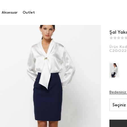
 Yaka Rozetli Gömlek
Aksesuar
Outlet
Şal Yak
Ürün Ko
C2GO22
Bedeniniz
Seçiniz