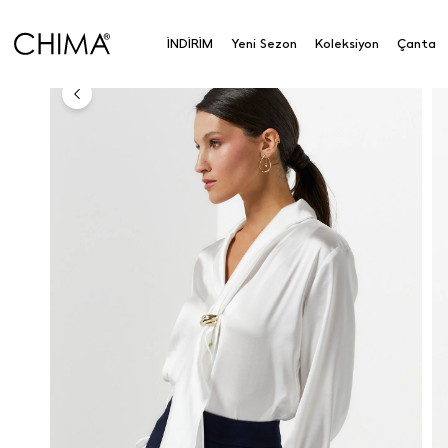
Anasayfa
Koleksiyon
Üst Giyim
Gömlek
Şal
İNDİRİM
Yeni Sezon
Koleksiyon
Çanta