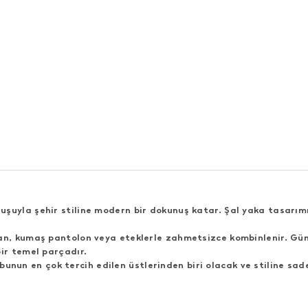
ruşuyla şehir stiline modern bir dokunuş katar. Şal yaka tasarı
an, kumaş pantolon veya eteklerle zahmetsizce kombinlenir. Gü
ir temel parçadır.
obunun en çok tercih edilen üstlerinden biri olacak ve stiline sa