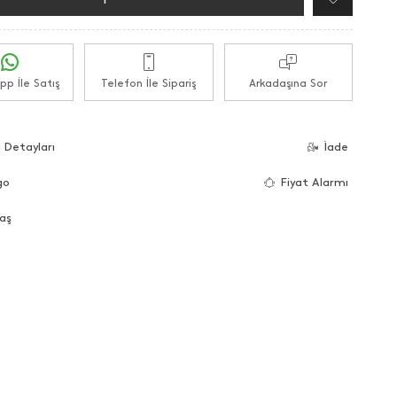
p İle Satış
Telefon İle Sipariş
Arkadaşına Sor
 Detayları
İade
go
Fiyat Alarmı
aş