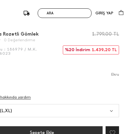
GİRİŞ YAP
ARA
/
Önceki
Sonraki
a Rozetli Gömlek
1.799,00
TL
0 Değerlendirme
du :
186979 / M.K.
%20 İndirim
1.439,20
TL
6023
Ekru
 hakkında yardım
 (L,XL)
Sepete Ekle