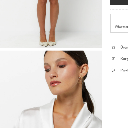
Whatsap
Ürün
Kar
Payl