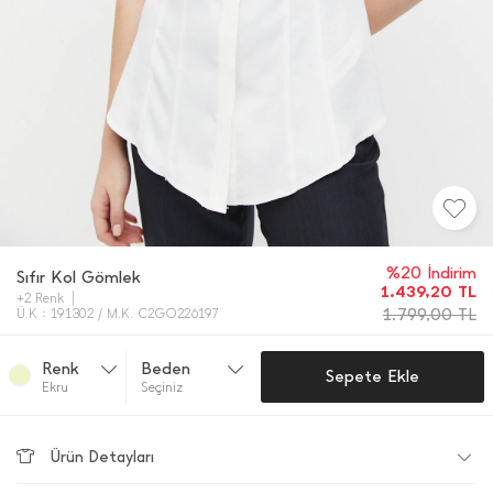
%20 İndirim
Sıfır Kol Gömlek
1.439,20
TL
+2 Renk
1.799,00
TL
Ü.K : 191302 / M.K. C2GO226197
Renk
Beden
Sepete Ekle
Ekru
Seçiniz
Ürün Detayları