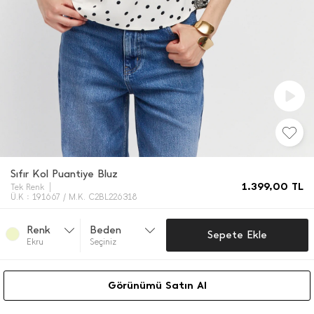
Sıfır Kol Puantiye Bluz
1.399,00
TL
Tek Renk
Ü.K : 191667 / M.K. C2BL226318
Renk
Beden
Sepete Ekle
Ekru
Seçiniz
Görünümü Satın Al