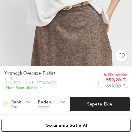
Yırtmaçlı Oversize T-shirt
%20 İndirim
+4 Renk
559,20
TL
Ü.K : 194611 / M.K. F2TS026092
699,00
TL
Urban Focus Ürünüdür
Renk
Beden
Sepete Ekle
Ekru
Seçiniz
Görünümü Satın Al