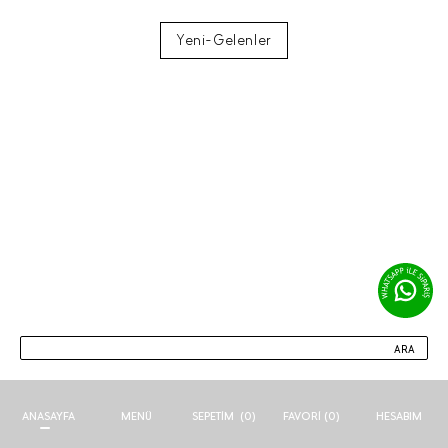
Yeni-Gelenler
ARA
ANASAYFA
MENÜ
FAVORI (
0
)
HESABIM
SEPETIM
(
0
)