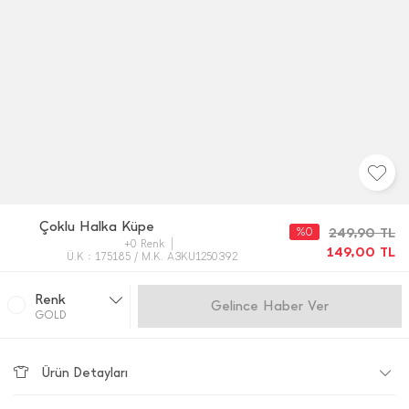
Çoklu Halka Küpe
%0
249,90
TL
+0 Renk
149,00
TL
Ü.K : 175185 / M.K. A3KU1250392
Renk
Gelince Haber Ver
GOLD
Ürün Detayları