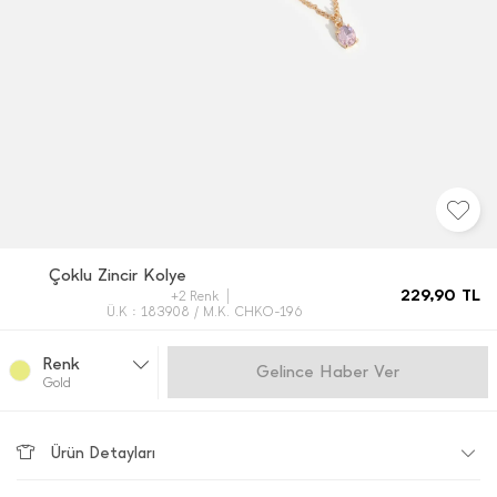
Çoklu Zincir Kolye
229,90
TL
+2 Renk
Ü.K : 183908 / M.K. CHKO-196
Renk
Gelince Haber Ver
Gold
Ürün Detayları