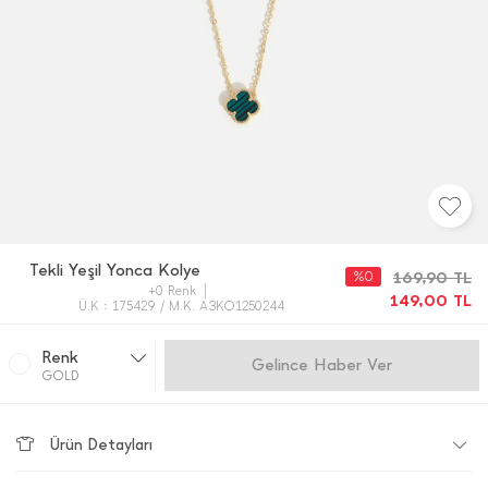
Tekli Yeşil Yonca Kolye
%0
169,90
TL
+0 Renk
149,00
TL
Ü.K : 175429 / M.K. A3KO1250244
Renk
Gelince Haber Ver
GOLD
Ürün Detayları