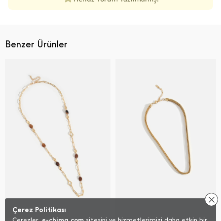
Benzer Ürünler
Çerez Politikası
Çerezler,
e-chima.com
sitesini ve hizmetlerimizi daha etkin bir