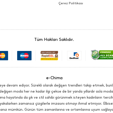
Çerez Politikası
Tüm Hakları Saklıdır.
e-Chima
ye devam ediyor. Sürekli olarak değişen trendleri takip etmek, bunl
değişen moda her ne kadar ilgi çekse de bir yanda yıllardır asla mo
ma hayatında da şık ve stil sahibi görünmek isteyen kadınların terci
yakalarken zamansız çizgilerle imzasını atmayı ihmal etmiyor. Elbi
lmanız mümkün. Günün tüm zamanlarına ve ortamlarına uyum sağlayaca