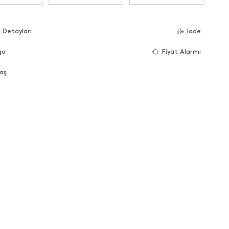
 Detayları
İade
go
Fiyat Alarmı
aş