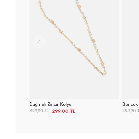
Düğmeli Zincir Kolye
Boncuk 
299,00
TL
399,90
TL
299,90