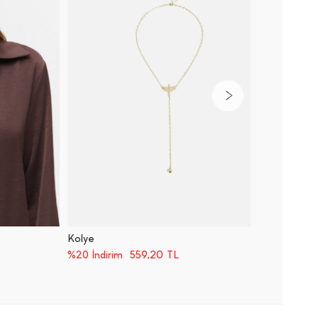
Kolye
Küre De
559,20
TL
%20 İndirim
%20 İnd