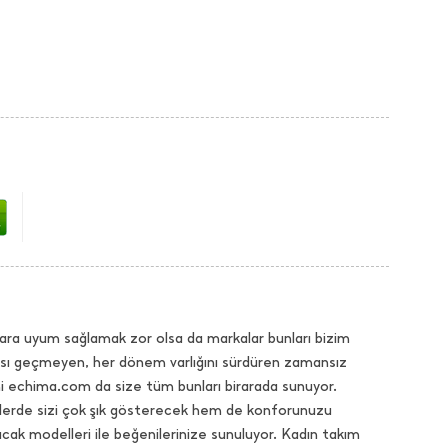
ara uyum sağlamak zor olsa da markalar bunları bizim
dası geçmeyen, her dönem varlığını sürdüren zamansız
hi echima.com da size tüm bunları birarada sunuyor.
selerde sizi çok şık gösterecek hem de konforunuzu
k modelleri ile beğenilerinize sunuluyor. Kadın takım