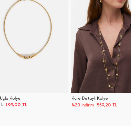
Uçlu Kolye
Küre Detaylı Kolye
199,00
TL
TL
559,20
TL
%20 İndirim