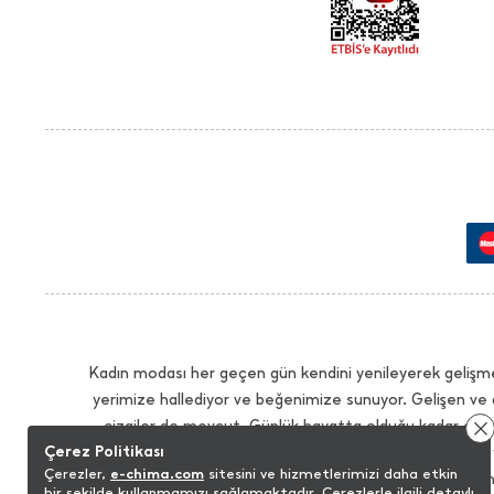
Kadın modası her geçen gün kendini yenileyerek gelişme
yerimize hallediyor ve beğenimize sunuyor. Gelişen ve 
çizgiler de mevcut. Günlük hayatta olduğu kadar çalış
Çerez Politikası
İhtiyacınız olan tüm modellerde sezonun trendlerini 
Çerezler,
e-chima.com
sitesini ve hizmetlerimizi daha etkin
sağlayacak modelleri istediğiniz renk seçenekleriyle bu
bir şekilde kullanmamızı sağlamaktadır. Çerezlerle ilgili detaylı