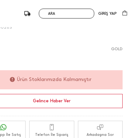
ncir Kolye
199,00
TL
249,90
TL
0 Değerlendirme
GİRİŞ YAP
ARA
%0
du :
179159 / M.K.
50283
GOLD
Ürün Stoklarımızda Kalmamıştır
Gelince Haber Ver
p İle Satış
Telefon İle Sipariş
Arkadaşına Sor