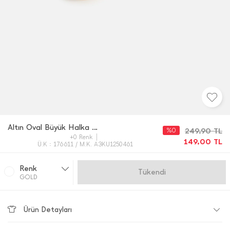
Altın Oval Büyük Halka Küpe
%0
249,90
TL
+0 Renk
149,00
TL
Ü.K : 176611 / M.K. A3KU1250461
Renk
Gelince Haber Ver
GOLD
Ürün Detayları