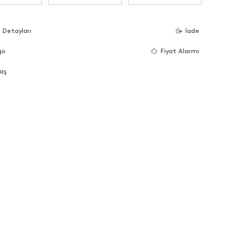
 Detayları
İade
go
Fiyat Alarmı
aş