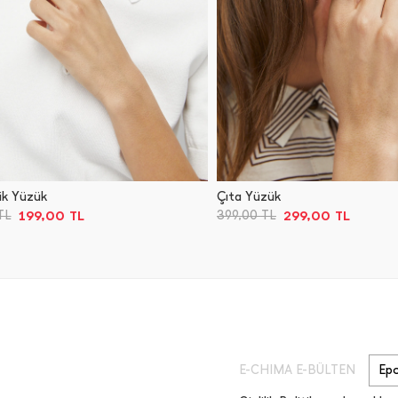
ik Yüzük
Çıta Yüzük
199,00
TL
299,00
TL
TL
399,00
TL
E-CHIMA E-BÜLTEN