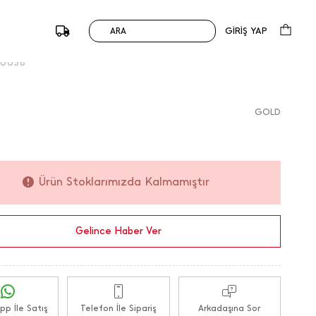
ik Yüzük
149,00
TL
199,90
TL
0 Değerlendirme
GİRİŞ YAP
ARA
%0
du :
179805 / M.K.
50058
GOLD
Ürün Stoklarımızda Kalmamıştır
Gelince Haber Ver
p İle Satış
Telefon İle Sipariş
Arkadaşına Sor