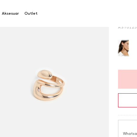
Asimetr
Aksesuar
Outlet
Ürün Ko
A3YU12
Whatsap