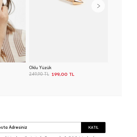
Oklu Yüzük
Kare Yü
199,00
TL
249,90
TL
399,00
KATIL