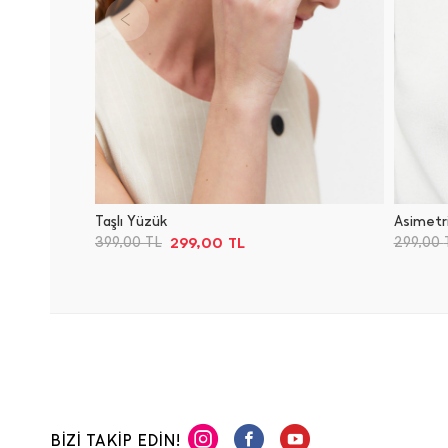
Taşlı Yüzük
Asimetr
299,00
TL
399,00
TL
299,00
BİZİ TAKİP EDİN!