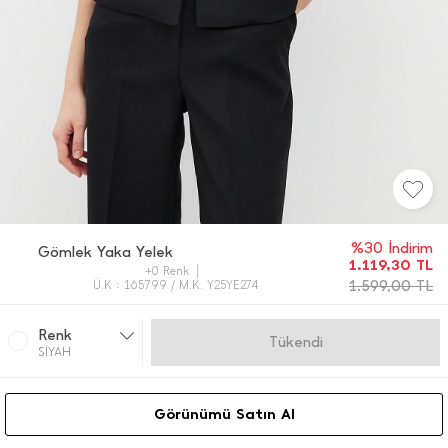
%30 İndirim
Gömlek Yaka Yelek
1.119,30
TL
+0 Renk
1.599,00
TL
Ü.K : 165799 / M.K. Y25YE274
Renk
Gelince Haber Ver
SİYAH
Görünümü Satın Al