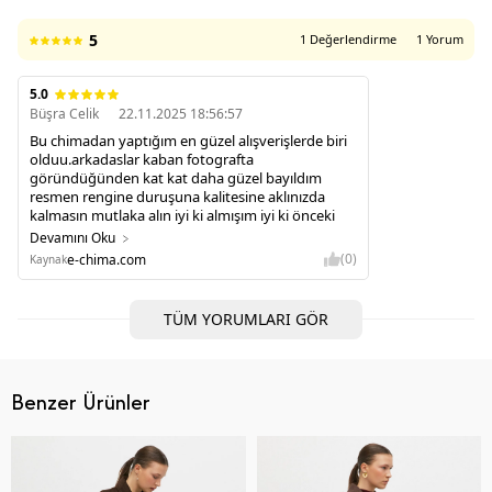
5
1 Değerlendirme
1 Yorum
5.0
Büşra Celik
22.11.2025 18:56:57
Bu chimadan yaptığım en güzel alışverişlerde biri
olduu.arkadaslar kaban fotografta
göründüğünden kat kat daha güzel bayıldım
resmen rengine duruşuna kalitesine aklınızda
kalmasın mutlaka alın iyi ki almışım iyi ki önceki
alışverişlerimden de çok çok memnun kalmıştım
Devamını Oku
(0)
e-chima.com
Kaynak
TÜM YORUMLARI GÖR
Benzer Ürünler