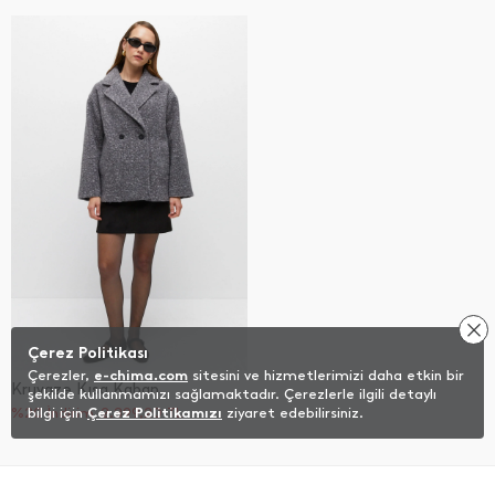
Çerez Politikası
Çerezler,
e-chima.com
sitesini ve hizmetlerimizi daha etkin bir
Kruvaze Kısa Kaban
şekilde kullanmamızı sağlamaktadır. Çerezlerle ilgili detaylı
%20 İndirim
bilgi için
Çerez Politikamızı
2.399,20
TL
ziyaret edebilirsiniz.