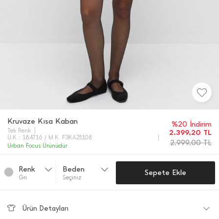
Kruvaze Kısa Kaban
%20 İndirim
Tek Renk
2.399,20
TL
Ü.K : 184716 / M.K. F3KA25108
2.999,00
TL
Urban Focus Ürünüdür
Renk
Beden
Sepete Ekle
Gri̇
Seçiniz
Ürün Detayları