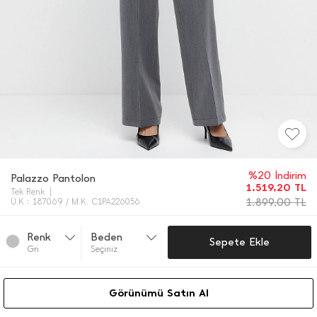
%20 İndirim
Palazzo Pantolon
1.519,20
TL
Tek Renk
1.899,00
TL
Ü.K : 187069 / M.K. C1PA226056
Renk
Beden
Sepete Ekle
Gri̇
Seçiniz
Görünümü Satın Al