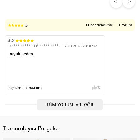
ÜRÜN DEĞERLENDIRMELERI
5
1 Değerlendirme
1 Yorum
5.0
D********** D**********
20.3.2026 23:36:34
Büyük beden
(0)
e-chima.com
Kaynak
TÜM YORUMLARI GÖR
Tamamlayıcı Parçalar