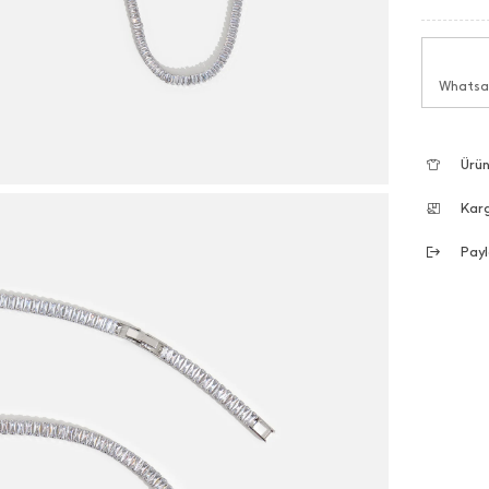
Whatsap
Ürün
Kar
Payl