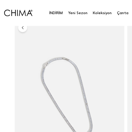
Taşlı Su Yolu Kolye
İNDİRİM
Yeni Sezon
Koleksiyon
Çanta