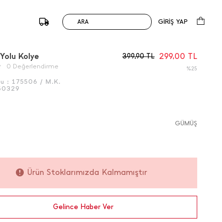
GİRİŞ YAP
ARA
/
Önceki
Sonraki
 Yolu Kolye
299,00
TL
399,90
TL
0 Değerlendirme
%25
du :
175506 / M.K.
50329
GÜMÜŞ
Ürün Stoklarımızda Kalmamıştır
Gelince Haber Ver