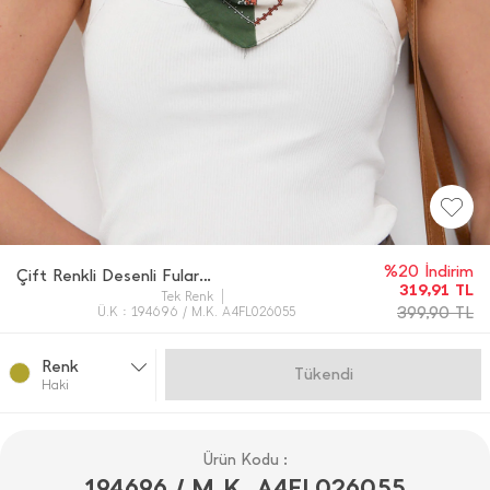
%20 İndirim
Çift Renkli Desenli Fular 70*70
319,91
TL
Tek Renk
399,90
TL
Ü.K : 194696 / M.K. A4FL026055
Renk
Gelince Haber Ver
Haki̇
Ürün Kodu :
194696 / M.K. A4FL026055