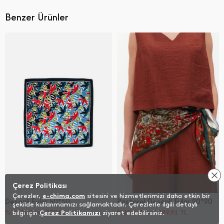
Benzer Ürünler
Çerez Politikası
Çerezler,
e-chima.com
sitesini ve hizmetlerimizi daha etkin bir
Desenli Fular 50*50
Pastorel Desenli Fular 90*90
şekilde kullanmamızı sağlamaktadır. Çerezlerle ilgili detaylı
%20 İndirim
279,91
TL
%20 İndirim
399,91
TL
bilgi için
Çerez Politikamızı
ziyaret edebilirsiniz.