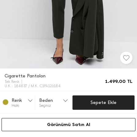
Cigarette Pantolon
1.499,00
TL
Tek Renk
Ü.K : 184837 / M.K. C1PA126184
Renk
Beden
Sepete Ekle
Haki̇
Seçiniz
Görünümü Satın Al