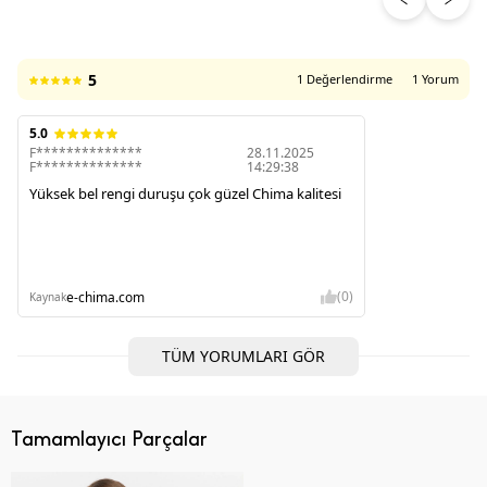
5
1 Değerlendirme
1 Yorum
5.0
F**************
28.11.2025
F**************
14:29:38
Yüksek bel rengi duruşu çok güzel Chima kalitesi
(0)
e-chima.com
Kaynak
TÜM YORUMLARI GÖR
Tamamlayıcı Parçalar