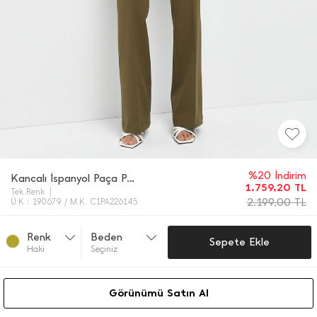
%20 İndirim
Kancalı İ̇spanyol Paça Pantolon
1.759,20
TL
Tek Renk
2.199,00
TL
Ü.K : 190679 / M.K. C1PA226145
Renk
Beden
Sepete Ekle
Haki̇
Seçiniz
Görünümü Satın Al