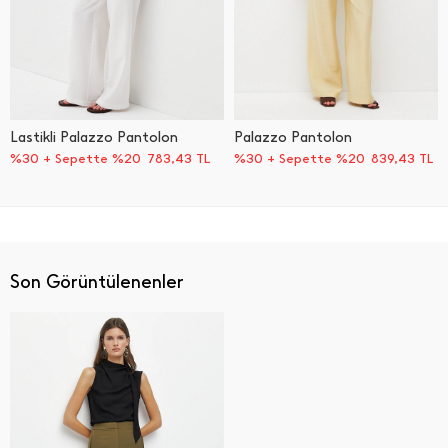
Lastikli Palazzo Pantolon
Palazzo Pantolon
%30 + Sepette %20
783,43
TL
%30 + Sepette %20
839,43
TL
Son Görüntülenenler