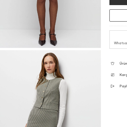
Whatsap
Ürün
Kar
Payl