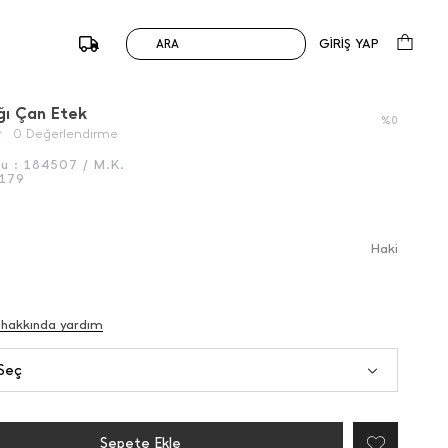
GİRİŞ YAP
ARA
/
Önceki
Sonraki
ı Çan Etek
%0
0 Değerlendirme
du :
184507 / M.K.
179
Haki̇
 hakkında yardım
Seç
Sepete Ekle