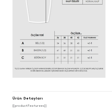
Ürün Detayları
[[productFeaturees]]