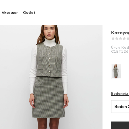
ı Çan Etek
Aksesuar
Outlet
Kazayağ
Ürün Ko
C1ET126
Bedeniniz
Beden 