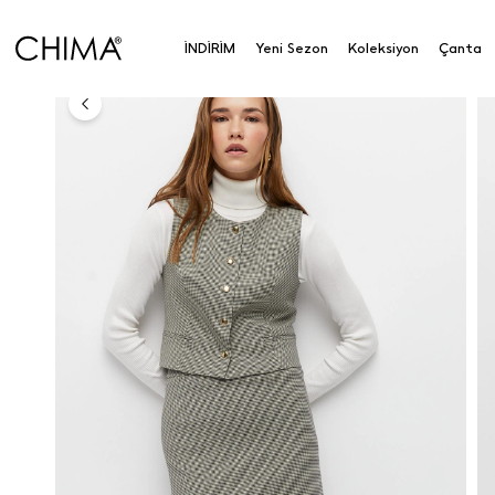
Anasayfa
Koleksiyon
Alt Giyim
Etek
Kazayağ
İNDİRİM
Yeni Sezon
Koleksiyon
Çanta