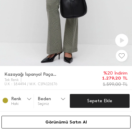
%20 İndirim
Kazayağı İ̇spanyol Paça Pantolon
1.279,20
TL
Tek Renk
1.599,00
TL
Ü.K : 184494 / M.K. C1PA126176
Renk
Beden
Sepete Ekle
Haki̇
Seçiniz
Görünümü Satın Al