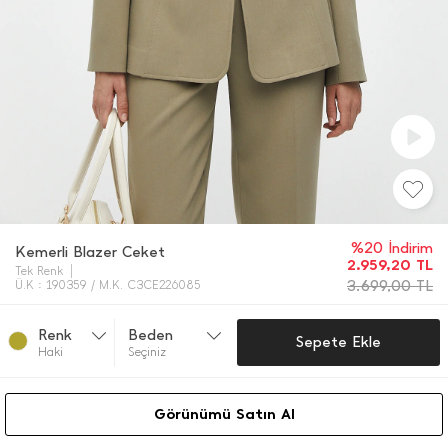
%20 İndirim
Kemerli Blazer Ceket
2.959,20
TL
Tek Renk
3.699,00
TL
Ü.K : 190359 / M.K. C3CE226085
Renk
Beden
Sepete Ekle
Haki̇
Seçiniz
Görünümü Satın Al