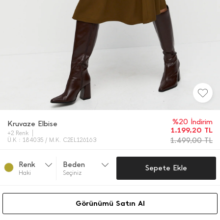
%20 İndirim
Kruvaze Elbise
1.199,20
TL
+2 Renk
1.499,00
TL
Ü.K : 184035 / M.K. C2EL126163
Renk
Beden
Sepete Ekle
Haki̇
Seçiniz
Görünümü Satın Al