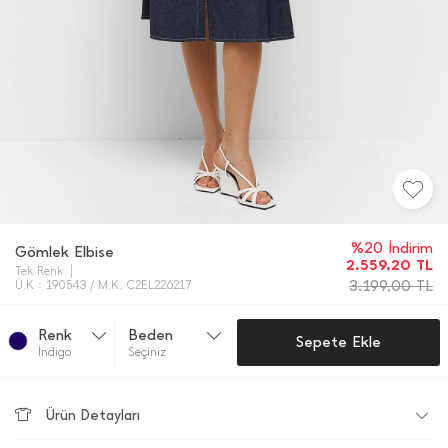
%20 İndirim
Gömlek Elbise
2.559,20
TL
Tek Renk
3.199,00
TL
Ü.K : 190543 / M.K. C2EL226217
Renk
Beden
Sepete Ekle
İ̇ndi̇go
Seçiniz
Ürün Detayları