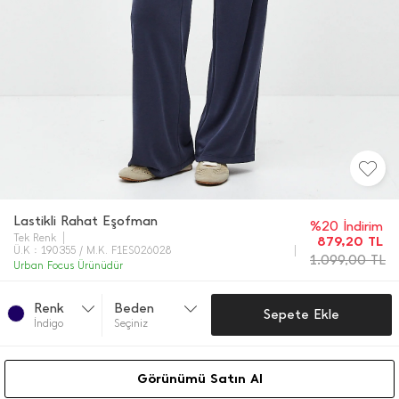
Lastikli Rahat Eşofman
%20 İndirim
Tek Renk
879,20
TL
Ü.K : 190355 / M.K. F1ES026028
1.099,00
TL
Urban Focus Ürünüdür
Renk
Beden
Sepete Ekle
İ̇ndi̇go
Seçiniz
Görünümü Satın Al