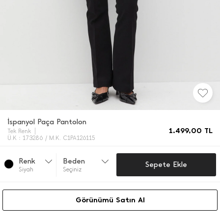
İ̇spanyol Paça Pantolon
1.499,00
TL
Tek Renk
Ü.K : 173286 / M.K. C1PA126115
Renk
Beden
Sepete Ekle
Si̇yah
Seçiniz
Görünümü Satın Al