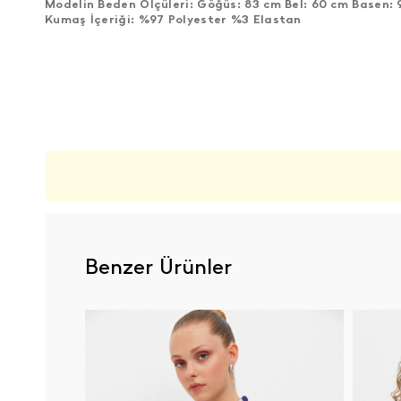
Modelin Beden Ölçüleri: Göğüs: 83 cm Bel: 60 cm Basen: 
Kumaş İçeriği: %97 Polyester %3 Elastan
ÜRÜN DEĞERLENDIRMELERI
Benzer Ürünler