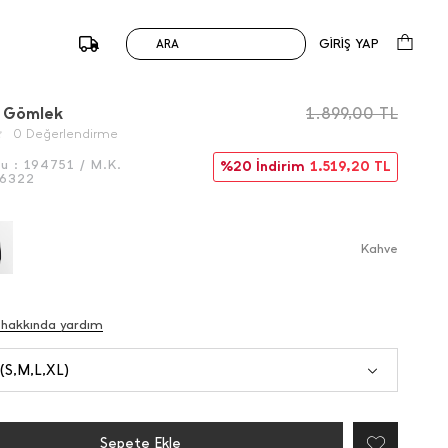
GİRİŞ YAP
ARA
/
Önceki
Sonraki
ı Gömlek
1.899,00
TL
0 Değerlendirme
du :
194751 / M.K.
%20 İndirim
1.519,20
TL
6322
Kahve
 hakkında yardım
 (S,M,L,XL)
Sepete Ekle