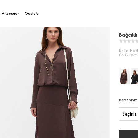
cıklı Gömlek
Aksesuar
Outlet
Bağcıkl
Ürün Ko
C2GO22
Bedeniniz
Seçiniz