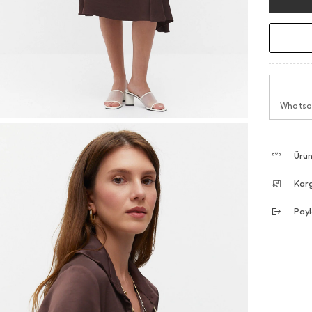
Whatsap
Ürün
Kar
Payl