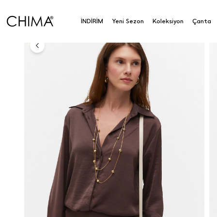
Anasayfa
Koleksiyon
Üst Giyim
Gömlek
Bağ
İNDİRİM
Yeni Sezon
Koleksiyon
Çanta