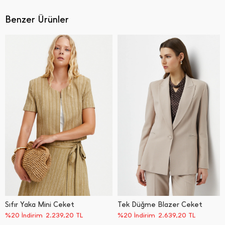
Benzer Ürünler
Sıfır Yaka Mini Ceket
Tek Düğme Blazer Ceket
%20 İndirim
2.239,20
TL
%20 İndirim
2.639,20
TL