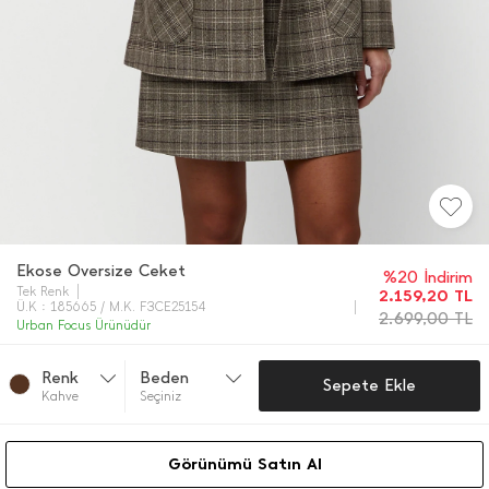
Ekose Oversize Ceket
%20 İndirim
Tek Renk
2.159,20
TL
Ü.K : 185665 / M.K. F3CE25154
2.699,00
TL
Urban Focus Ürünüdür
Renk
Beden
Sepete Ekle
Kahve
Seçiniz
Görünümü Satın Al