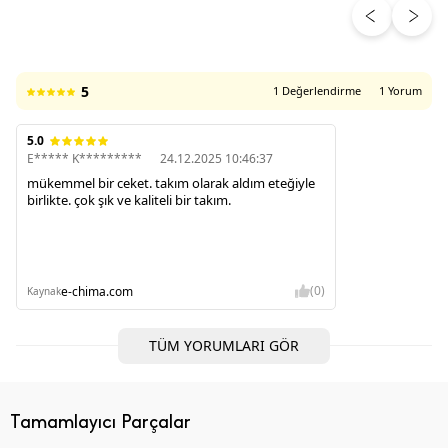
ÜRÜN DEĞERLENDIRMELERI
5
1 Değerlendirme
1 Yorum
5.0
E***** K*********
24.12.2025 10:46:37
mükemmel bir ceket. takım olarak aldım eteğiyle
birlikte. çok şık ve kaliteli bir takım.
(0)
e-chima.com
Kaynak
TÜM YORUMLARI GÖR
Tamamlayıcı Parçalar