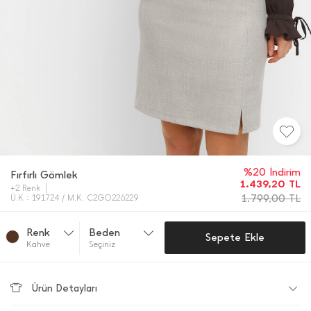
%20 İndirim
Fırfırlı Gömlek
1.439,20
TL
+2 Renk
1.799,00
TL
Ü.K : 191724 / M.K. C2GO226229
Renk
Beden
Sepete Ekle
Kahve
Seçiniz
Ürün Detayları