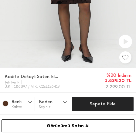
%20 İndirim
Kadife Detaylı Saten Elbise
1.839,20
TL
Tek Renk
2.299,00
TL
Ü.K : 186397 / M.K. C2EL126419
Renk
Beden
Sepete Ekle
Kahve
Seçiniz
Görünümü Satın Al