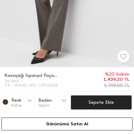
%20 İndirim
Kazayağı İ̇spanyol Paça Pantolon
1.439,20
TL
Tek Renk
1.799,00
TL
Ü.K : 185642 / M.K. C1PA126258
Renk
Beden
Sepete Ekle
Kahve
Seçiniz
Görünümü Satın Al