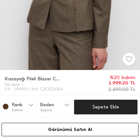
%20 İndirim
Kazayağı Pileli Blazer Ceket
1.999,20
TL
Tek Renk
2.499,00
TL
Ü.K : 184959 / M.K. C3CE126204
Renk
Beden
Sepete Ekle
Kahve
Seçiniz
Görünümü Satın Al