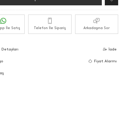
p İle Satış
Telefon İle Sipariş
Arkadaşına Sor
 Detayları
İade
go
Fiyat Alarmı
aş