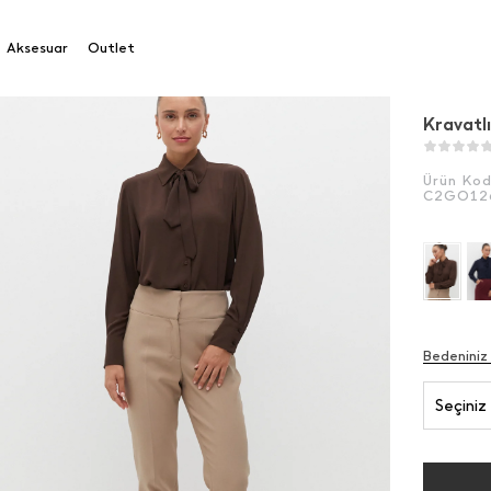
vatlı Gömlek
Aksesuar
Outlet
Kravatl
Ürün Ko
C2GO12
Bedeniniz
Seçiniz