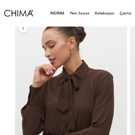
Anasayfa
Koleksiyon
Üst Giyim
Gömlek
Kra
İNDİRİM
Yeni Sezon
Koleksiyon
Çanta