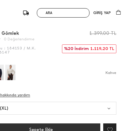
GİRİŞ YAP
ARA
/
Önceki
Sonraki
ı Gömlek
1.399,00
TL
0 Değerlendirme
du :
184153 / M.K.
%20 İndirim
1.119,20
TL
6147
Kahve
 hakkında yardım
 (XL)
Sepete Ekle