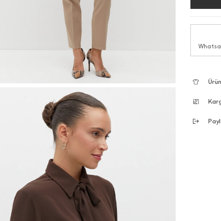
Whatsap
Ürün
Kar
Payl