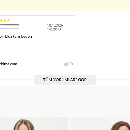
**********
18.1.2026
**********
14:29:43
 bır bluz tam beden
(0)
-chima.com
TÜM YORUMLARI GÖR