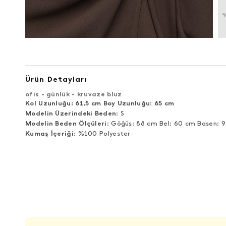
Ürün Detayları
ofis - günlük - kruvaze bluz
Kol Uzunluğu: 61,5 cm Boy Uzunluğu
:
65 cm
Modelin Üzerindeki Beden
: S
Modelin Beden Ölçüleri
: Göğüs: 88 cm Bel: 60 cm Basen: 
Kumaş İçeriği
: %100 Polyester
ÜRÜN DEĞERLENDIRMELERI