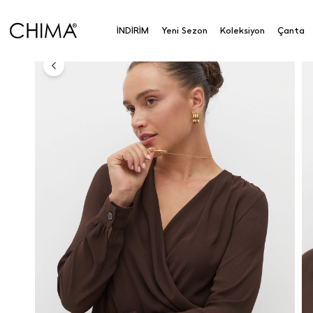
Anasayfa
Koleksiyon
Üst Giyim
Bluz
Kruvaz
İNDİRİM
Yeni Sezon
Koleksiyon
Çanta