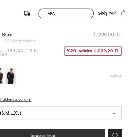
GİRİŞ YAP
ARA
/
Önceki
Sonraki
 Bluz
1.299,00
TL
2 Değerlendirme
du :
184520 / M.K.
%20 İndirim
1.039,20
TL
159
Kahve
 hakkında yardım
 (S,M,L,XL)
Sepete Ekle