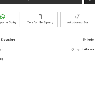
p İle Satış
Telefon İle Sipariş
Arkadaşına Sor
 Detayları
İade
go
Fiyat Alarmı
aş