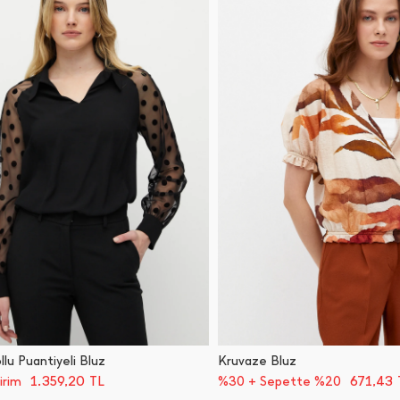
lu Puantiyeli Bluz
Kruvaze Bluz
1.359,20
TL
671,43
irim
%30 + Sepette %20