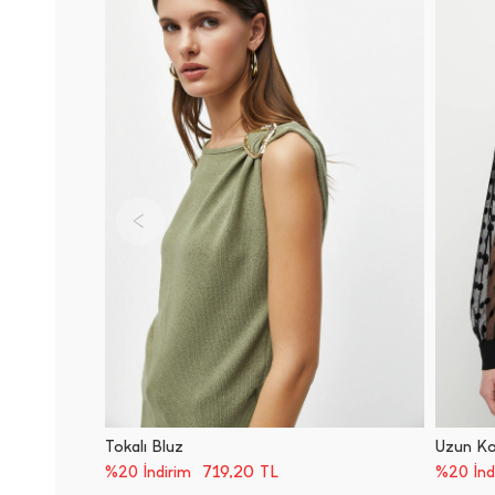
Tokalı Bluz
Uzun Kol
719,20
TL
%20 İndirim
%20 İnd