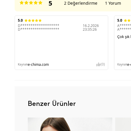
5
2 Değerlendirme
1 Yorum
5.0
5.0
D*******************
16.2.2026
A*****
D*******************
23:35:26
A*****
Çok şık
(0)
e-chima.com
e
Kaynak
Kaynak
Benzer Ürünler