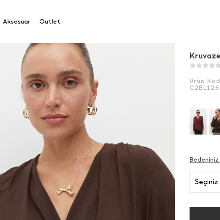
e Bluz
Aksesuar
Outlet
Kruvaze
Ürün Ko
C2BL126
Bedeniniz
Seçiniz