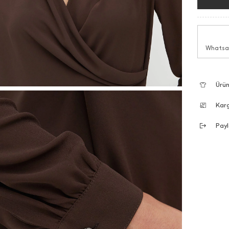
Whatsap
Ürün
Kar
Payl