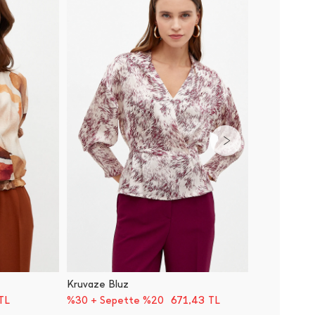
Kruvaze Bluz
Kare Yak
TL
671,43
TL
%30 + Sepette %20
%30 + 