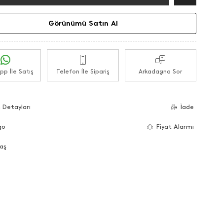
Görünümü Satın Al
p İle Satış
Telefon İle Sipariş
Arkadaşına Sor
 Detayları
İade
go
Fiyat Alarmı
aş