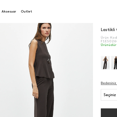
tikli Önden Dikişli Eşofman
Aksesuar
Outlet
Lastikli
Ürün Ko
F1ES026
Ürünüdür
Bedeniniz
Seçiniz