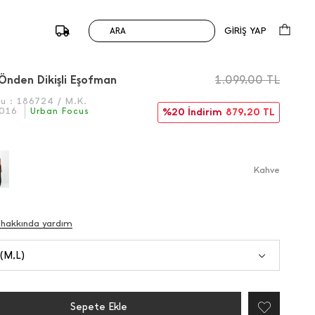
GİRİŞ YAP
ARA
/
Önceki
Sonraki
 Önden Dikişli Eşofman
1.099,00
TL
du :
186724 / M.K.
016
Urban Focus
%20 İndirim
879,20
TL
Kahve
 hakkında yardım
 (M,L)
Sepete Ekle