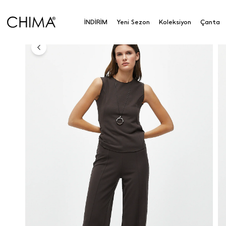
Anasayfa
Koleksiyon
Alt Giyim
Pantolon
Las
İNDİRİM
Yeni Sezon
Koleksiyon
Çanta