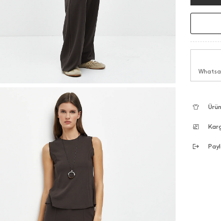
Whatsap
Ürün
Kar
Payl