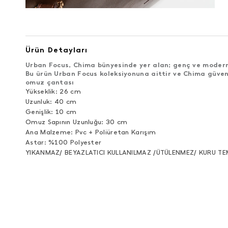
Ürün Detayları
Urban Focus, Chima bünyesinde yer alan; genç ve modern 
Bu ürün Urban Focus koleksiyonuna aittir ve Chima güven
omuz çantası
Yükseklik: 26 cm
Uzunluk: 40 cm
Genişlik: 10 cm
Omuz Sapının Uzunluğu: 30 cm
Ana Malzeme: Pvc + Poliüretan Karışım
Astar: %100 Polyester
YIKANMAZ/ BEYAZLATICI KULLANILMAZ /ÜTÜLENMEZ/ KURU TE
ÜRÜN DEĞERLENDIRMELERI