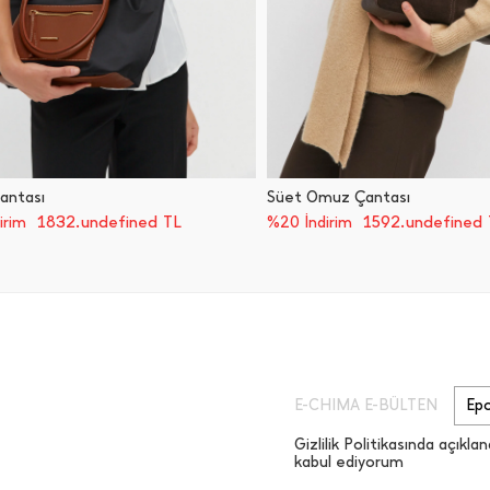
antası
Süet Omuz Çantası
1832.undefined TL
1592.undefined 
irim
%20 İndirim
E-CHIMA E-BÜLTEN
Gizlilik Politikasında açıklan
kabul ediyorum