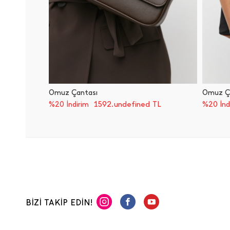
Omuz Çantası
Omuz Ç
1592.undefined TL
%20 İndirim
%20 İnd
BİZİ TAKİP EDİN!