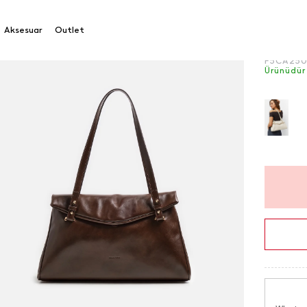
Omuz Ç
Aksesuar
Outlet
Ürün Ko
F5CA25
Ürünüdür