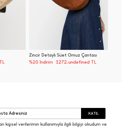
Zincir Detaylı Süet Omuz Çantası
Hasır O
TL
1272.undefined TL
%20 İndirim
%20 İnd
KATIL
an kişisel verilerimin kullanımıyla ilgili bilgiyi okudum ve