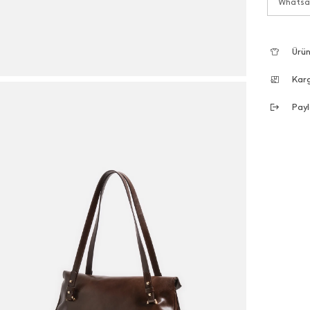
Whatsap
Ürün
Kar
Payl