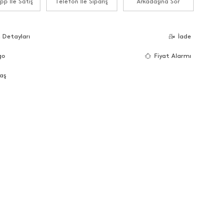
p İle Satış
Telefon İle Sipariş
Arkadaşına Sor
 Detayları
İade
go
Fiyat Alarmı
aş