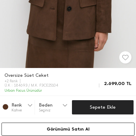
Oversize Süet Ceket
+2 Renk
2.699,00
TL
Ü.K : 184693 / M.K. F3CE25104
Urban Focus Ürünüdür
Renk
Beden
Sepete Ekle
Kahve
Seçiniz
Görünümü Satın Al