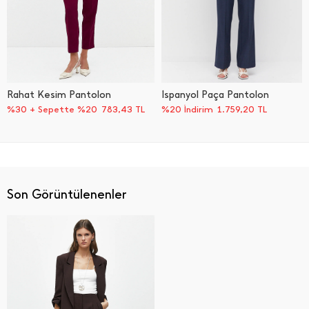
Rahat Kesim Pantolon
İ̇spanyol Paça Pantolon
%30 + Sepette %20
783,43
TL
%20 İndirim
1.759,20
TL
Son Görüntülenenler