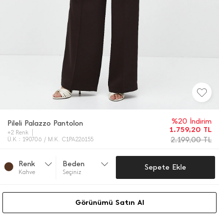
%20 İndirim
Pileli Palazzo Pantolon
1.759,20
TL
+2 Renk
2.199,00
TL
Ü.K : 190706 / M.K. C1PA226155
Renk
Beden
Sepete Ekle
Kahve
Seçiniz
Görünümü Satın Al