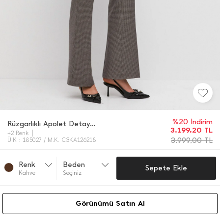
%20 İndirim
Rüzgarlıklı Apolet Detaylı Kaban
3.199,20
TL
+2 Renk
3.999,00
TL
Ü.K : 185027 / M.K. C3KA126218
Renk
Beden
Sepete Ekle
Kahve
Seçiniz
Görünümü Satın Al