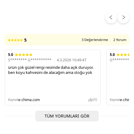
ÜRÜN DEĞERLENDIRMELERI
5
3 Değerlendirme
2 Yorum
5.0
5.0
S******** G**********
4.3.2026 10:49:47
G**********
ürün çok güzel rengi resimde daha açık duruyor.
ben koyu kahvesini de alacağım ama stoğu yok
(0)
e-chima.com
e-chima
Kaynak
Kaynak
TÜM YORUMLARI GÖR