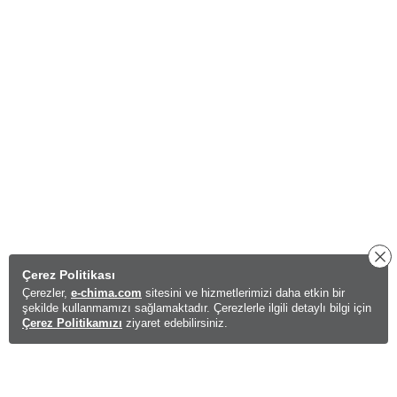
Çerez Politikası
Çerezler,
e-chima.com
sitesini ve hizmetlerimizi daha etkin bir
şekilde kullanmamızı sağlamaktadır. Çerezlerle ilgili detaylı bilgi için
Çerez Politikamızı
ziyaret edebilirsiniz.