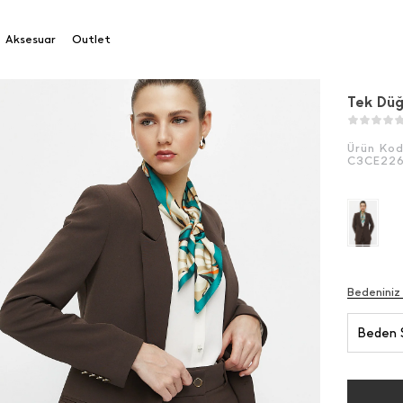
üğmeli Blazer Ceket
Aksesuar
Outlet
Tek Düğ
Ürün Ko
C3CE22
Bedeniniz
Beden 