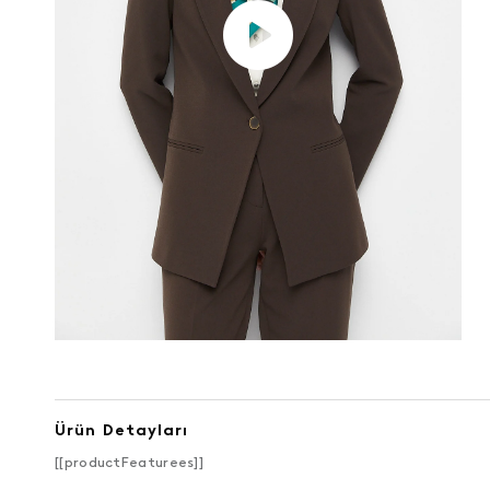
Ürün Detayları
[[productFeaturees]]