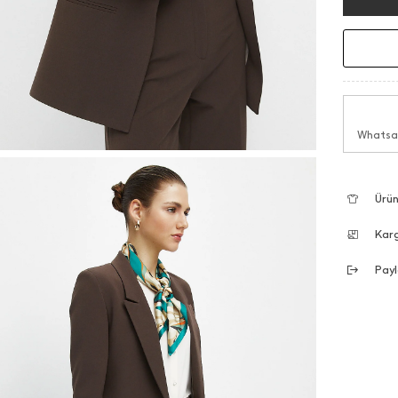
Whatsap
Ürün
Kar
Payl