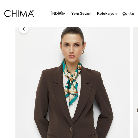
Anasayfa
Koleksiyon
Dış Giyim
Ceket
Tek D
İNDİRİM
Yeni Sezon
Koleksiyon
Çanta