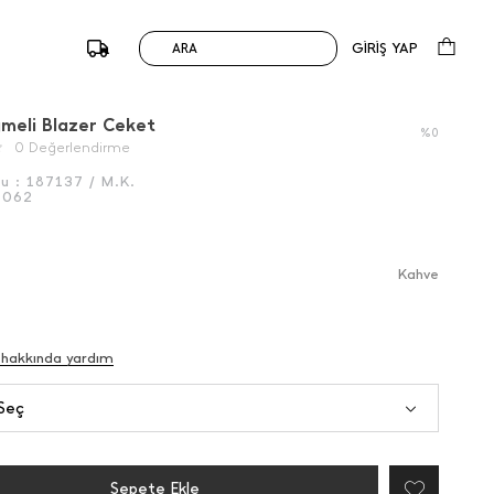
GİRİŞ YAP
ARA
/
Önceki
Sonraki
meli Blazer Ceket
%0
0 Değerlendirme
du :
187137 / M.K.
6062
Kahve
 hakkında yardım
Seç
Sepete Ekle