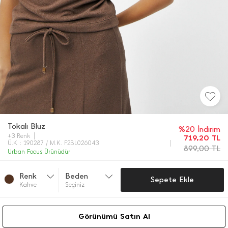
Tokalı Bluz
%20 İndirim
+3 Renk
719,20
TL
Ü.K : 190287 / M.K. F2BL026043
899,00
TL
Urban Focus Ürünüdür
Renk
Beden
Sepete Ekle
Kahve
Seçiniz
Görünümü Satın Al